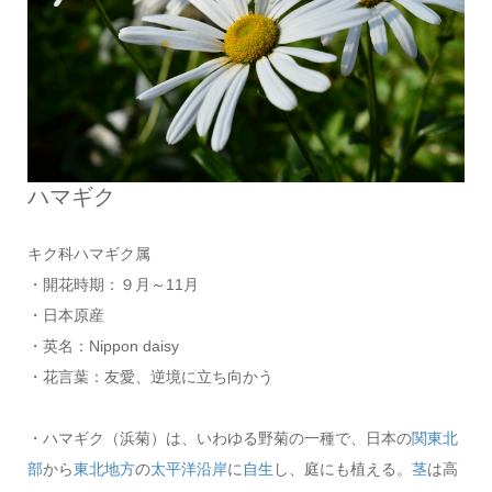
ハマギク
キク科ハマギク属
・開花時期：９月～11月
・日本原産
・英名：Nippon daisy
・花言葉：友愛、逆境に立ち向かう
・ハマギク（浜菊）は、いわゆる野菊の一種で、日本の
関東
北
部
から
東北地方
の
太平洋
沿岸
に
自生
し、庭にも植える。
茎
は高