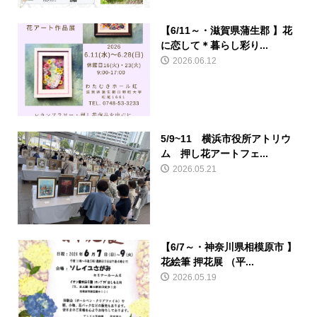
【6/11～・滋賀県蒲生郡 】花
に恋して＊暮らし彩り...
2026.06.12
5/9~11 横浜市役所アトリウ
ム 押し花アートフェ...
2026.05.21
【6/7～・神奈川県相模原市 】
花絵筆 押花展 （平...
2026.05.19