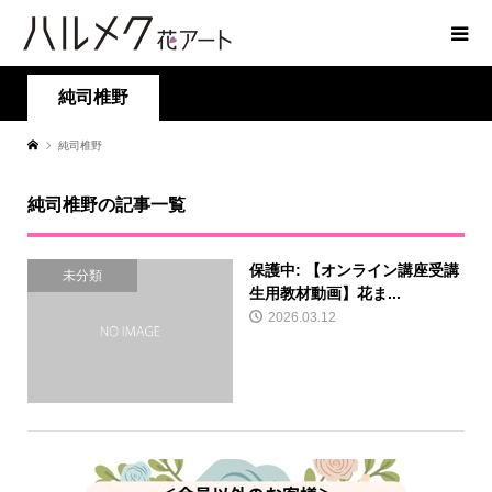
純司椎野
純司椎野
純司椎野の記事一覧
保護中: 【オンライン講座受講
未分類
生用教材動画】花ま...
2026.03.12