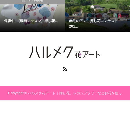
保護中: 【動画レッスン】押し花...
赤毛のアン」押し花コンテスト
201...
Copyright ©
ハルメク花アート｜押し花、レカンフラワーなどお花を使っ
たクラフト. All Rights Reserved.